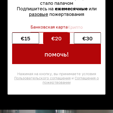
стало палачом
Подпишитесь на
ежемесячные
или
разовые
пожертвования
Банковская карта
Крипто
€15
€20
€30
помочь!
Нажимая на кнопку, вы принимаете условия
Пользовательского соглашения
и
Соглашения о
пожертвовании