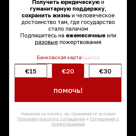
Получить юридическую
и
гуманитарную поддержку
,
сохранить жизнь
и человеческое
достоинство там, где государство
стало палачом
Подпишитесь на
ежемесячные
или
разовые
пожертвования
Банковская карта
Крипто
€15
€20
€30
помочь!
Нажимая на кнопку, вы принимаете условия
Пользовательского соглашения
и
Соглашения о
пожертвовании